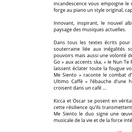
incandescence vous empoigne le c
forge au piano un style original, c
Innovant, inspirant, le nouvel 
paysage des musiques actuelles.
Dans tous les textes écrits pour
souterraine liée aux inégalités s
pouvoirs mais aussi une volonté d
Go » aux accents ska, « Ie Nun Te
laissent éclater toute la fougue v
Me Siento » raconte le combat d
Ultimo Caffè » l’ébauche d’une 
croisent dans un café …
Kicca
et
Oscar
se posent en vérita
cette résilience qu’ils transmetten
Me Siento le duo signe une œuvr
musicale de la vie et de la force int