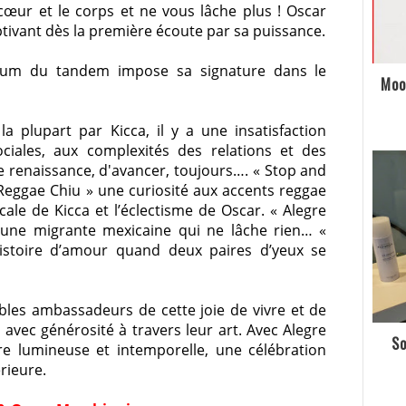
œur et le corps et ne vous lâche plus !
Oscar
aptivant dès la première écoute par sa puissance.
album du tandem impose sa signature dans le
Moo
 la plupart par
Kicca
, il y a une insatisfaction
ociales, aux complexités des relations et des
e renaissance, d'avancer, toujours…. « Stop and
 Reggae Chiu » une curiosité aux accents reggae
ocale de
Kicca
et l’éclectisme de
Oscar
. « Alegre
’une migrante mexicaine qui ne lâche rien… «
histoire d’amour quand deux paires d’yeux se
bles ambassadeurs de cette joie de vivre et de
t avec générosité à travers leur art. Avec Alegre
So
e lumineuse et intemporelle, une célébration
érieure.