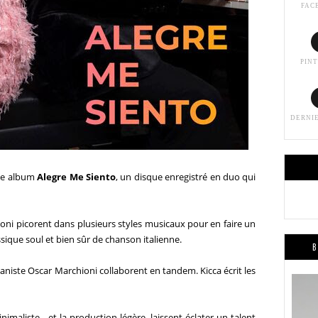
FAC
PIN
DERNI
me album
Alegre Me Siento
, un disque enregistré en duo qui
oni
picorent dans plusieurs styles musicaux pour en faire un
ssique soul et bien sûr de chanson italienne.
B
ianiste
Oscar
Marchioni
collaborent en tandem.
Kicca
écrit les
nimaliste - et la production légère, laissent éclater un talent