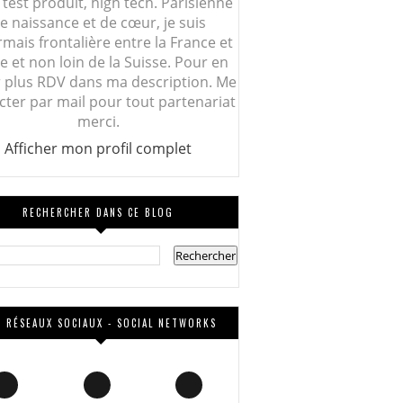
 test produit, high tech. Parisienne
e naissance et de cœur, je suis
mais frontalière entre la France et
lie et non loin de la Suisse. Pour en
r plus RDV dans ma description. Me
cter par mail pour tout partenariat
merci.
Afficher mon profil complet
RECHERCHER DANS CE BLOG
 RÉSEAUX SOCIAUX - SOCIAL NETWORKS