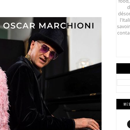
food,
d
désor
l'Ita
savoi
conta
MES