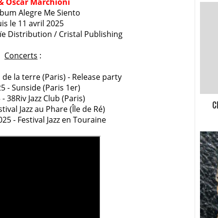
&
Oscar
Marchioni
lbum Alegre Me Siento
s le 11 avril 2025
e Distribution / Cristal Publishing
Concerts
:
de la terre (Paris) - Release party
5 - Sunside (Paris 1er)
 - 38Riv Jazz Club (Paris)
C
tival Jazz au Phare (Île de Ré)
5 - Festival Jazz en Touraine