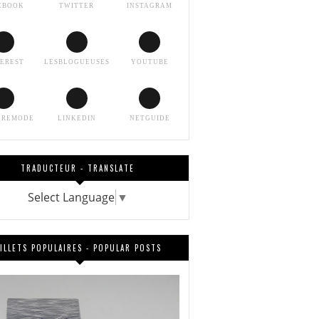
EBOOK
TWITTER
INSTAGRAM
TEREST
LESBLOGUEUSES
YOUTUBE
EREMODE
LINKEDIN
NETGUIDE
TRADUCTEUR - TRANSLATE
Select Language
▼
ILLETS POPULAIRES - POPULAR POSTS