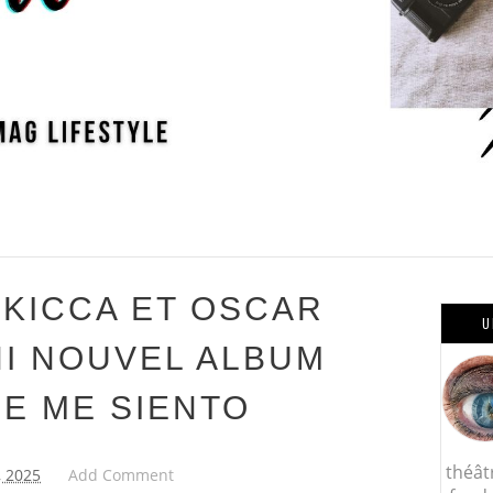
 KICCA ET OSCAR
U
I NOUVEL ALBUM
E ME SIENTO
théât
, 2025
Add Comment