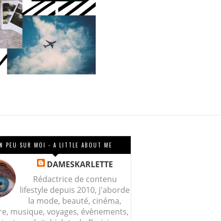
N PEU SUR MOI - A LITTLE ABOUT ME
DAMESKARLETTE
Rédactrice de contenu
lifestyle depuis 2010, j'aborde
la mode, beauté, cinéma,
re, musique, voyages, évènements,