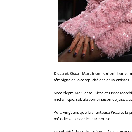
Kicca
et
Oscar
Marchioni
sortent leur 7è
témoigne de la complicité des deux artistes.
Avec Alegre Me Siento,
Kicca
et
Oscar
Marchi
miel unique, subtile combinaison de jazz, cla
Voilà vingt ans que la chanteuse
Kicca
et le p
mélodies et
Oscar
les harmonise.
La sobriété du style, - dépouillé sans être mi