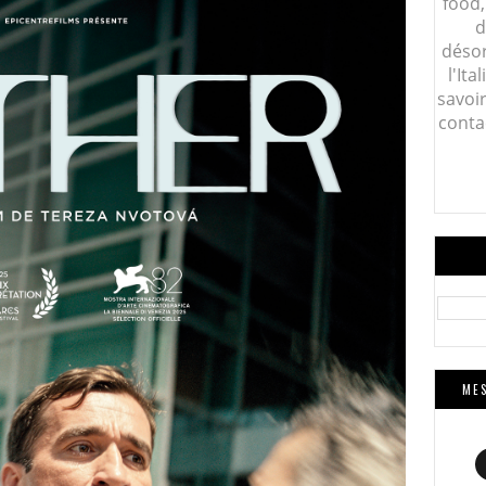
food,
d
désor
l'Ita
savoi
conta
MES