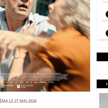
FAC
PIN
DERNI
B
ÉMA LE 27 MAI 2026