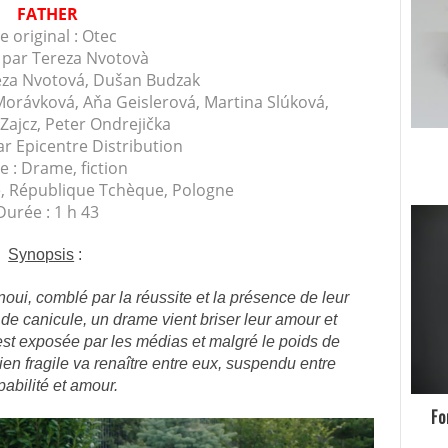
FATHER
re original : Otec
é par Tereza Nvotovà
reza Nvotová, Dušan Budzak
Morávková, Aňa Geislerová, Martina Slúková,
Zajcz, Peter Ondrejička
ar Epicentre Distribution
e : Drame, fiction
ie, République Tchèque, Pologne
Durée : 1 h 43
Synopsis
:
oui, comblé par la réussite et la présence de leur
r de canicule, un drame vient briser leur amour et
 est exposée par les médias et malgré le poids de
lien fragile va renaître entre eux, suspendu entre
pabilité et amour.
Fo