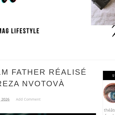
LM FATHER RÉALISÉ
U
REZA NVOTOVÀ
, 2026
Add Comment
théât