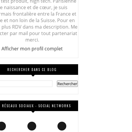
 test produit, high tech. Parisienne
e naissance et de cœur, je suis
mais frontalière entre la France et
lie et non loin de la Suisse. Pour en
r plus RDV dans ma description. Me
cter par mail pour tout partenariat
merci.
Afficher mon profil complet
RECHERCHER DANS CE BLOG
 RÉSEAUX SOCIAUX - SOCIAL NETWORKS