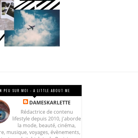
N PEU SUR MOI - A LITTLE ABOUT ME
DAMESKARLETTE
Rédactrice de contenu
lifestyle depuis 2010, j'aborde
la mode, beauté, cinéma,
re, musique, voyages, évènements,