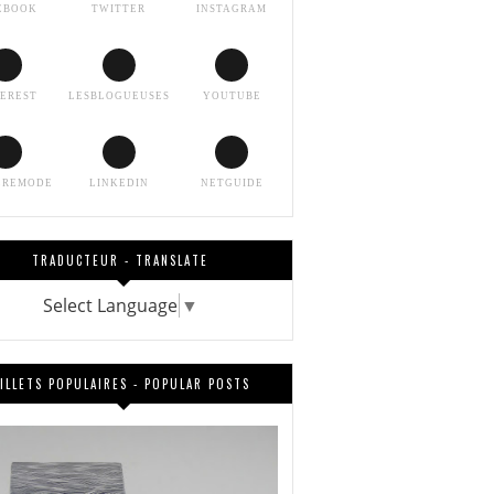
EBOOK
TWITTER
INSTAGRAM
TEREST
LESBLOGUEUSES
YOUTUBE
EREMODE
LINKEDIN
NETGUIDE
TRADUCTEUR - TRANSLATE
Select Language
▼
ILLETS POPULAIRES - POPULAR POSTS