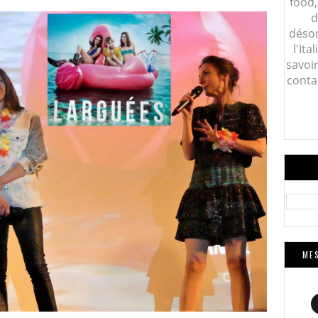
food,
d
désor
l'Ita
savoi
conta
MES