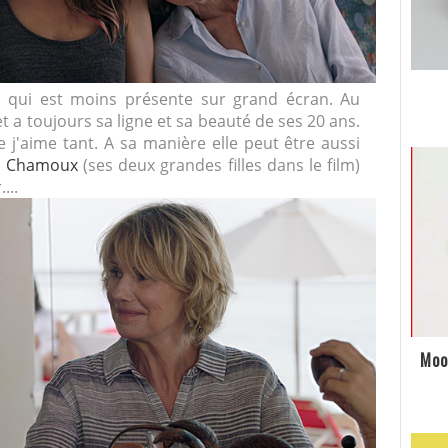
u
qui est moins présente sur grand écran. Au
 et a toujours sa ligne et sa beauté de ses 20 ans.
que j'aime tant. A sa manière elle peut être aussi
e Chamoux
(ses deux grandes filles dans le film)
...
Moo