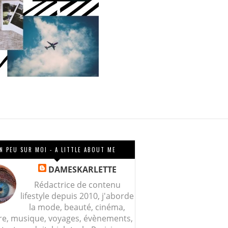
N PEU SUR MOI - A LITTLE ABOUT ME
DAMESKARLETTE
Rédactrice de contenu
lifestyle depuis 2010, j'aborde
la mode, beauté, cinéma,
re, musique, voyages, évènements,