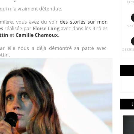
*
FAC
et qui m'a vraiment détendue.
remière, vous avez du voir
des stories sur mon
PIN
es
réalisée par
Eloïse Lang
avec dans les 3 rôles
ttin
et
Camille Chamoux
.
 car elle nous a déjà démontré sa patte avec
DERNI
ttin.
B