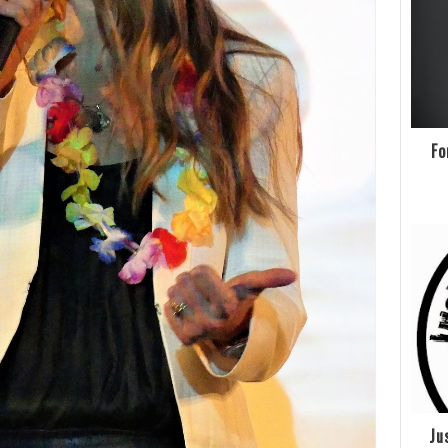
Fo
Ju