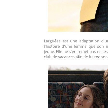
Larguées est une adaptation d'u
l'histoire d'une femme que son
jeune. Elle ne s'en remet pas et se
club de vacances afin de lui redonne