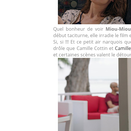
Quel bonheur de voir
Miou-Mio
début taciturne, elle irradie le film
Si, si !!! Et ce petit air narquois 
drôle que Camille Cottin et
Camill
et certaines scènes valent le détour.