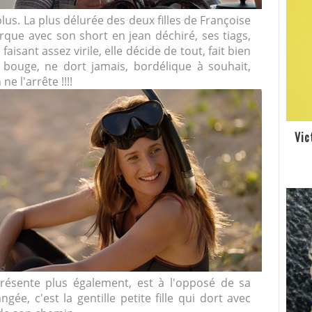
plus. La plus délurée des deux filles de Françoise
arque avec son short en jean déchiré, ses tiags,
faisant assez virile, elle décide de tout, fait bien
 bouge, ne dort jamais, bordélique à souhait,
ne l'arrête !!!!
Vic
présente plus également, est à l'opposé de sa
ée, c'est la gentille petite fille qui dort avec