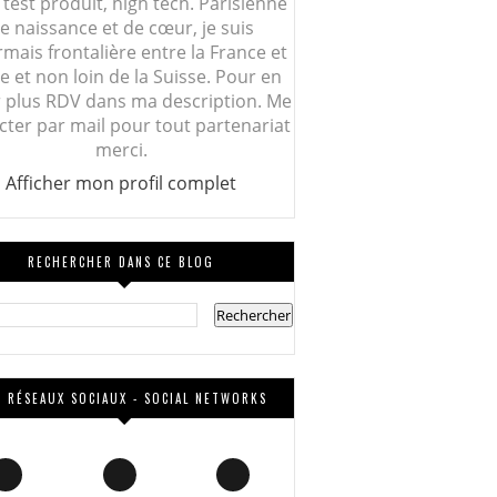
 test produit, high tech. Parisienne
e naissance et de cœur, je suis
mais frontalière entre la France et
lie et non loin de la Suisse. Pour en
r plus RDV dans ma description. Me
cter par mail pour tout partenariat
merci.
Afficher mon profil complet
RECHERCHER DANS CE BLOG
 RÉSEAUX SOCIAUX - SOCIAL NETWORKS