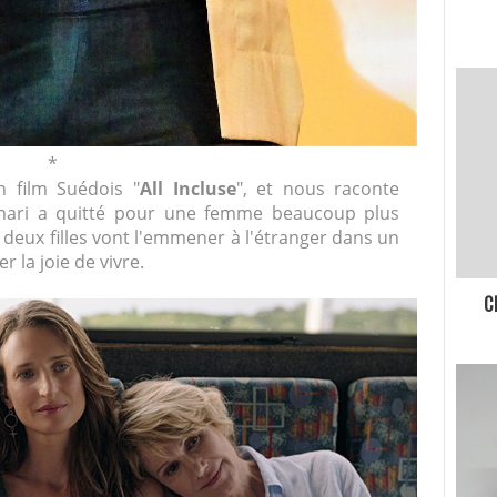
*
n film Suédois "
All Incluse
", et nous raconte
 mari a quitté pour une femme beaucoup plus
s deux filles vont l'emmener à l'étranger dans un
r la joie de vivre.
C