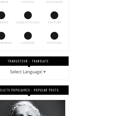
EBOOK
TWITTER
INSTAGRAM
TEREST
LESBLOGUEUSES
YOUTUBE
EREMODE
LINKEDIN
NETGUIDE
TRADUCTEUR - TRANSLATE
Select Language
▼
ILLETS POPULAIRES - POPULAR POSTS