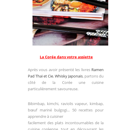
La Corée dans votre assiette
Après vous avoir présenté les livres
Ramen
Pad Thaï et Cie
,
Whisky Japonais
, partons du
côté de la Corée une cuisine
particulièrement savoureuse.
Bibimbap, kimchi, raviolis vapeur, kimbap,
bœuf mariné bulgogi... 50 recettes pour
apprendre à cuisiner
facilement des plats incontournables de la
cuisine coréenne, tout en découvrant les