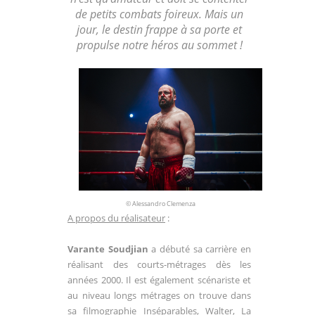
de petits combats foireux. Mais un
jour, le destin frappe à sa porte et
propulse notre héros au sommet !
© Alessandro Clemenza
A propos du réalisateur
:
Varante Soudjian
a débuté sa carrière en
réalisant des courts-métrages dès les
années 2000. Il est également scénariste et
au niveau longs métrages on trouve dans
sa filmographie Inséparables, Walter, La