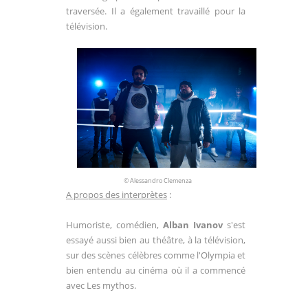
traversée. Il a également travaillé pour la
télévision.
© Alessandro Clemenza
A propos des interprètes
:
Humoriste, comédien,
Alban Ivanov
s'est
essayé aussi bien au théâtre, à la télévision,
sur des scènes célèbres comme l'Olympia et
bien entendu au cinéma où il a commencé
avec Les mythos.