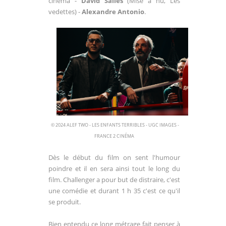
cinéma -
David Salles
(Mise à nu, Les
vedettes) -
Alexandre Antonio
.
© 2024 ALEF TWO - LES ENFANTS TERRIBLES - UGC IMAGES -
FRANCE 2 CINÉMA
Dès le début du film on sent l'humour
poindre et il en sera ainsi tout le long du
film. Challenger a pour but de distraire, c'est
une comédie et durant 1 h 35 c'est ce qu'il
se produit.
Bien entendu ce long métrage fait penser à