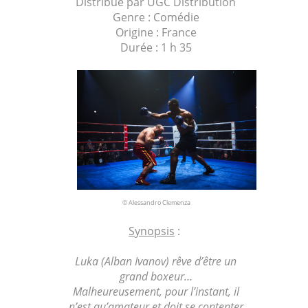
Distribué par UGC Distribution
Genre : Comédie
Origine : France
Durée : 1 h 35
© Alessandro Clemenza
Synopsis
:
Luka (Alban Ivanov) rêve d’être un
grand boxeur…
Malheureusement, pour l’instant, il
n’est qu’amateur et doit se contenter