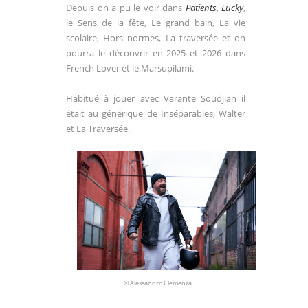
Depuis on a pu le voir dans
Patients
,
Lucky
,
le Sens de la fête, Le grand bain, La vie
scolaire, Hors normes, La traversée et on
pourra le découvrir en 2025 et 2026 dans
French Lover et le Marsupilami.
Habitué à jouer avec Varante Soudjian il
était au générique de Inséparables, Walter
et La Traversée.
© Alessandro Clemenza