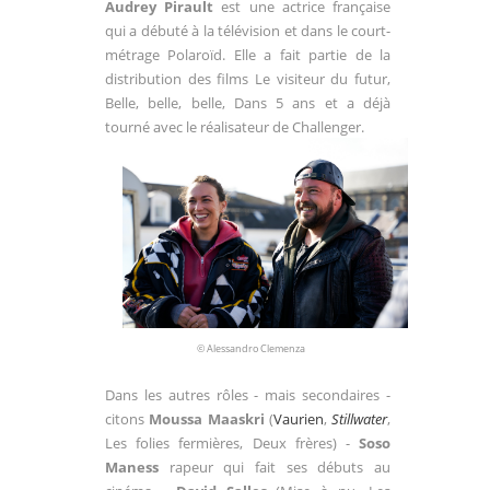
Audrey Pirault
est une actrice française
qui a débuté à la télévision et dans le court-
métrage Polaroïd. Elle a fait partie de la
distribution des films Le visiteur du futur,
Belle, belle, belle, Dans 5 ans et a déjà
tourné avec le réalisateur de Challenger.
© Alessandro Clemenza
Dans les autres rôles - mais secondaires -
citons
Moussa Maaskri
(
Vaurien
,
Stillwater
,
Les folies fermières, Deux frères) -
Soso
Maness
rapeur qui fait ses débuts au