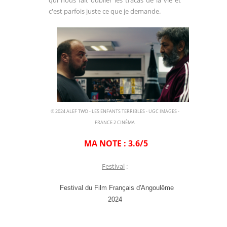
qui nous fait oublier les tracas de la vie et
c'est parfois juste ce que je demande.
© 2024 ALEF TWO - LES ENFANTS TERRIBLES - UGC IMAGES -
FRANCE 2 CINÉMA
MA NOTE : 3.6/5
Festival
:
Festival du Film Français d'Angoulême
2024