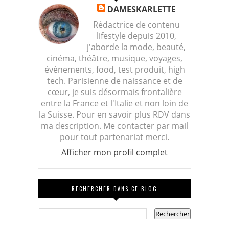
DAMESKARLETTE
Rédactrice de contenu
lifestyle depuis 2010,
j'aborde la mode, beauté,
cinéma, théâtre, musique, voyages,
évènements, food, test produit, high
tech. Parisienne de naissance et de
cœur, je suis désormais frontalière
entre la France et l'Italie et non loin de
la Suisse. Pour en savoir plus RDV dans
ma description. Me contacter par mail
pour tout partenariat merci.
Afficher mon profil complet
RECHERCHER DANS CE BLOG