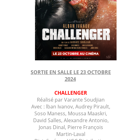
SORTIE EN SALLE LE 23 OCTOBRE
2024
CHALLENGER
Réalisé par Varante Soudjian
Avec : lban Ivanov, Audrey Pirault,
Soso Maness, Moussa Maaskri,
David Salles, Alexandre Antonio,
Jonas Dinal, Pierre François
Martin-Laval