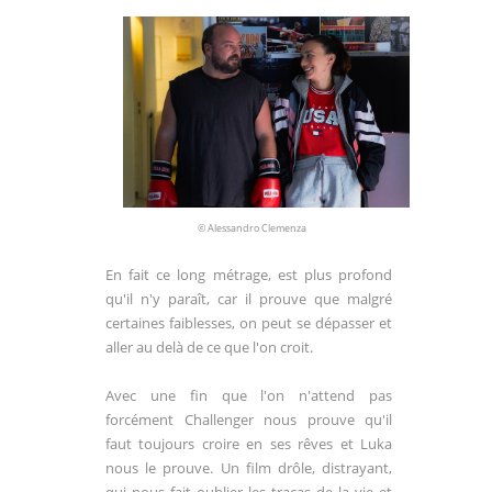
© Alessandro Clemenza
En fait ce long métrage, est plus profond
qu'il n'y paraît, car il prouve que malgré
certaines faiblesses, on peut se dépasser et
aller au delà de ce que l'on croit.
Avec une fin que l'on n'attend pas
forcément Challenger nous prouve qu'il
faut toujours croire en ses rêves et Luka
nous le prouve. Un film drôle, distrayant,