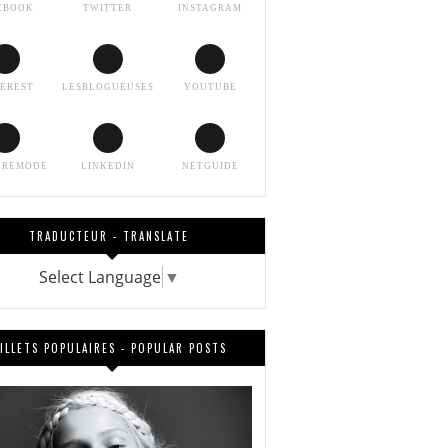
EBOOK
TWITTER
INSTAGRAM
TEREST
LESBLOGUEUSES
YOUTUBE
EREMODE
LINKEDIN
NETGUIDE
TRADUCTEUR - TRANSLATE
Select Language
▼
ILLETS POPULAIRES - POPULAR POSTS