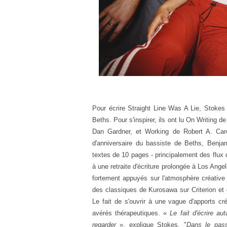
Pour écrire
Straight Line Was A Lie,
Stokes 
Beths
.
Pour s'inspirer, ils ont
lu On Writing
de
Dan Gardner, et Working de Robert A. Car
d'anniversaire du bassiste de
Beths
, Benjam
textes de 10 pages - principalement des flux 
à une retraite d'écriture prolongée à Los Ang
fortement appuyés sur l'atmosphère créative 
des classiques de Kurosawa sur Criterion et 
Le fait de s'ouvrir à une vague d'apports cré
avérés thérapeutiques. «
Le fait d'écrire a
regarder
», explique Stokes. "
Dans le pass