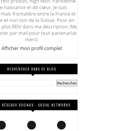
 test produit, high tech. Parisienne
e naissance et de cœur, je suis
mais frontalière entre la France et
lie et non loin de la Suisse. Pour en
r plus RDV dans ma description. Me
cter par mail pour tout partenariat
merci.
Afficher mon profil complet
RECHERCHER DANS CE BLOG
 RÉSEAUX SOCIAUX - SOCIAL NETWORKS