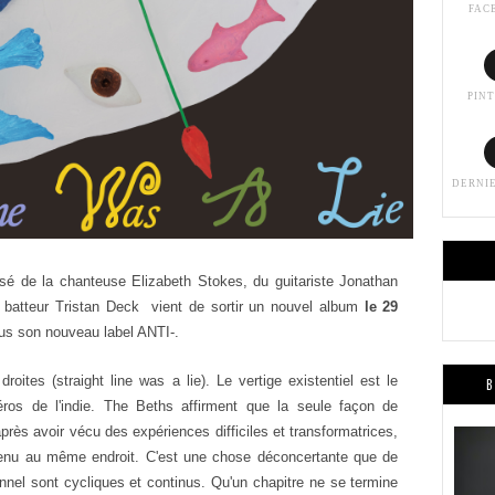
FAC
PIN
DERNI
 de la chanteuse Elizabeth Stokes, du guitariste Jonathan
u batteur Tristan Deck
vient de sortir un nouvel album
le 29
us son nouveau label ANTI-.
droites (straight line was a lie).
Le vertige existentiel est le
B
ros de l'indie.
The Beths
affirment que la seule façon de
rès avoir vécu des expériences difficiles et transformatrices,
evenu au même endroit.
C'est une chose déconcertante que de
nnel sont cycliques et continus. Qu'un chapitre ne se termine