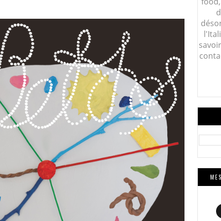
food,
d
désor
l'Ita
savoi
conta
MES