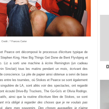
Credit : * Frances Carter
et Pearce ont décomposé le processus d'écriture typique de
 Stephen King,
How Big Things Get Done
de Bent Flyvbjerg et
o. Liz a sorti une machine à écrire Remington (un cadeau
C
in Sinclair) tous les matins pendant un mois, écrivant des
de conscience. La pile de papier ainsi obtenue a servi de base
eles entre les tournées, où Stokes et Pearce se sont également
singulière de LA, sont allés voir des spectacles, ont regardé
ont écouté Drive-By Truckers, The Go-Go's et Olivia Rodrigo.
atifs, ainsi que la routine d'écriture libre de Stokes, se sont
utant m'a obligé à regarder des choses que je ne voulais pas
é, dans mes souvenirs. Des choses auxquelles je n'aime