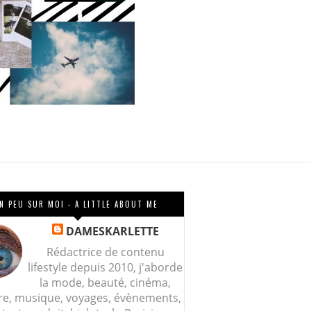
N PEU SUR MOI - A LITTLE ABOUT ME
DAMESKARLETTE
Rédactrice de contenu
lifestyle depuis 2010, j'aborde
la mode, beauté, cinéma,
re, musique, voyages, évènements,