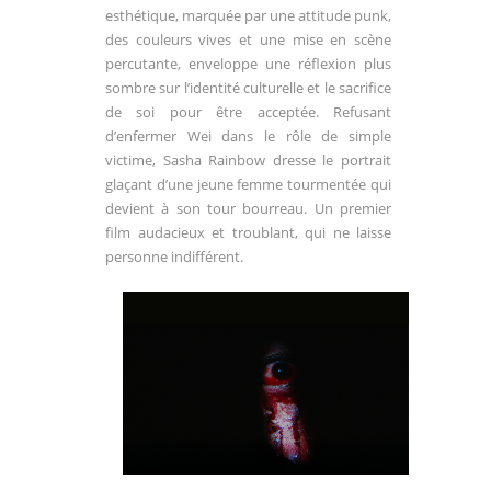
esthétique, marquée par une attitude punk,
des couleurs vives et une mise en scène
percutante, enveloppe une réflexion plus
sombre sur l’identité culturelle et le sacrifice
de soi pour être acceptée. Refusant
d’enfermer Wei dans le rôle de simple
victime, Sasha Rainbow dresse le portrait
glaçant d’une jeune femme tourmentée qui
devient à son tour bourreau. Un premier
film audacieux et troublant, qui ne laisse
personne indifférent.