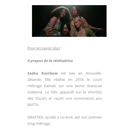
Pour en savoir plus
:
A propos de la réalisatrice
Sasha Rainbow
est née en Nouvelle-
Zélande. Elle réalise en 2018 le court
métrage Kamali, sur une jeune skateuse
indienne. Le film apparaît sur la shortlist
des Oscars et reçoit une nomination aux
BAFTA.
GRAFTED, qu’elle a co-écrit, est son premier
long métrage.