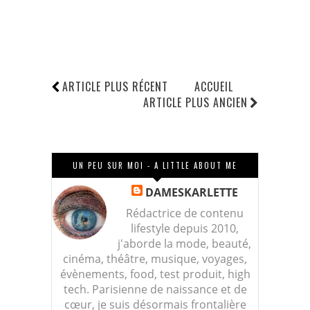
ARTICLE PLUS RÉCENT
ACCUEIL
ARTICLE PLUS ANCIEN
UN PEU SUR MOI - A LITTLE ABOUT ME
DAMESKARLETTE
Rédactrice de contenu
lifestyle depuis 2010,
j'aborde la mode, beauté,
cinéma, théâtre, musique, voyages,
évènements, food, test produit, high
tech. Parisienne de naissance et de
cœur, je suis désormais frontalière