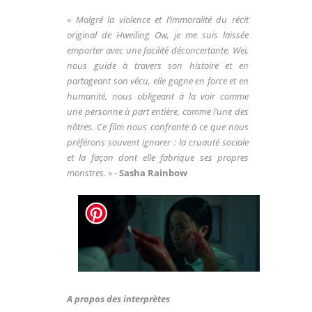
«
Malgré la violence et l’immoralité du récit
original de Hweiling Ow, je me suis laissée
emporter avec une facilité déconcertante. Wei,
nous guide à travers son histoire et en
partageant son vécu, elle gagne en force et en
humanité, nous obligeant à la voir comme
une personne à part entière, comme l’une des
nôtres. Ce film nous confronte à ce que nous
préférons souvent ignorer : la cruauté sociale
et la façon dont elle fabrique ses propres
monstres
. » -
Sasha Rainbow
A propos des interprètes