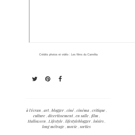
Crédits photos et vidéo : Les films du Camélia
à l'écran
,
art
,
blogger
,
ciné
,
cinéma
,
critique
,
culture
,
divertissement
,
en salle
,
film
,
Halloween
,
Lifestyle
,
lifestyleblogger
,
loisirs
,
long métrage
,
movie
,
sorties