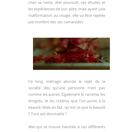
chez sa tante. Wei poursuit, ses études et
les expériences de son père, mais ayant une
malformation au visage, elle va être rejetée
par nombre des ses camarades.
Ce long métrage aborde le rejet de la
société dès qu'une personne n'est pas
comme les autres. Également le racisme, les
émigrés, et les critères que l'on porte à la
beauté. Mais en fait, qu'est-ce que la beauté
? Tout est discutable ?
Wei qui se trouve heurtée à ces différents