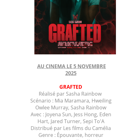
AU CINEMA LE 5 NOVEMBRE
2025
GRAFTED
Réalisé par
Sasha Rainbow
Scénario : Mia Maramara, Hweiling
Owlee Murray, Sasha Rainbow
Avec : Joyena Sun, Jess Hong, Eden
Hart, Jared Turner, Sepi To'A
Distribué par Les films du Camélia
Genre : Épouvante, horreur