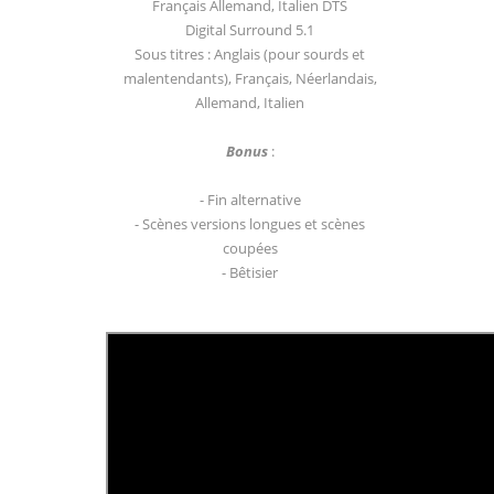
Français Allemand, Italien DTS
Digital Surround 5.1
Sous titres : Anglais (pour sourds et
malentendants), Français, Néerlandais,
Allemand, Italien
Bonus
:
- Fin alternative
- Scènes versions longues et scènes
coupées
- Bêtisier