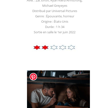
Avec : Zac Efron, Ryan Kiera Armstrong,
Michael Greyeyes
Distribué par Universal Pictures
Genre : Épouvante, horreur
Origine : États-Unis
Durée : 1 h 34
Sortie en salle le 1er juin 2022