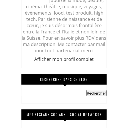
j'aborde la mode, beauté,
cinéma, théâtre, musique, voyages,
évènements, food, test produit, high
tech. Parisienne de naissance et de
cœur, je suis désormais frontalière
entre la France et l'Italie et non loin de
la Suisse. Pour en savoir plus RDV dans
ma description. Me contacter par mail
pour tout partenariat merci.
Afficher mon profil complet
RECHERCHER DANS CE BLOG
MES RÉSEAUX SOCIAUX - SOCIAL NETWORKS