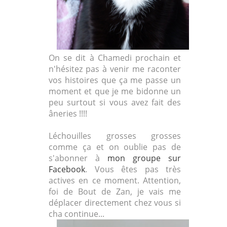
On se dit à Chamedi prochain et
n'hésitez pas à venir me raconter
vos histoires que ça me passe un
moment et que je me bidonne un
peu surtout si vous avez fait des
âneries !!!!
Léchouilles grosses grosses
comme ça et on oublie pas de
s'abonner à
mon groupe sur
Facebook
. Vous êtes pas très
actives en ce moment. Attention,
foi de Bout de Zan, je vais me
déplacer directement chez vous si
cha continue...