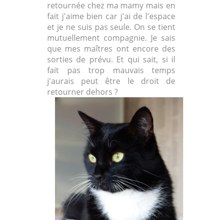
retournée chez ma mamy mais en
fait j'aime bien car j'ai de l'espace
et je ne suis pas seule. On se tient
mutuellement compagnie. Je sais
que mes maîtres ont encore des
sorties de prévu. Et qui sait, si il
fait pas trop mauvais temps
j'aurais peut être le droit de
retourner dehors ?