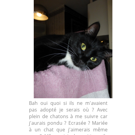
Bah oui quoi si ils ne m'avaient
pas adopté je serais où ? Avec
plein de chatons à me suivre car
j'aurais pondu ? Ecrasée ? Mariée
à un chat que j'aimerais même