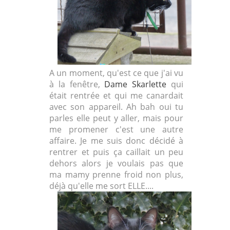
A un moment, qu'est ce que j'ai vu
à la fenêtre,
Dame Skarlette
qui
était rentrée et qui me canardait
avec son appareil. Ah bah oui tu
parles elle peut y aller, mais pour
me promener c'est une autre
affaire. Je me suis donc décidé à
rentrer et puis ça caillait un peu
dehors alors je voulais pas que
ma mamy prenne froid non plus,
déjà qu'elle me sort ELLE....