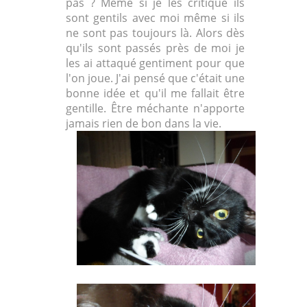
pas ? Même si je les critique ils
sont gentils avec moi même si ils
ne sont pas toujours là. Alors dès
qu'ils sont passés près de moi je
les ai attaqué gentiment pour que
l'on joue. J'ai pensé que c'était une
bonne idée et qu'il me fallait être
gentille. Être méchante n'apporte
jamais rien de bon dans la vie.