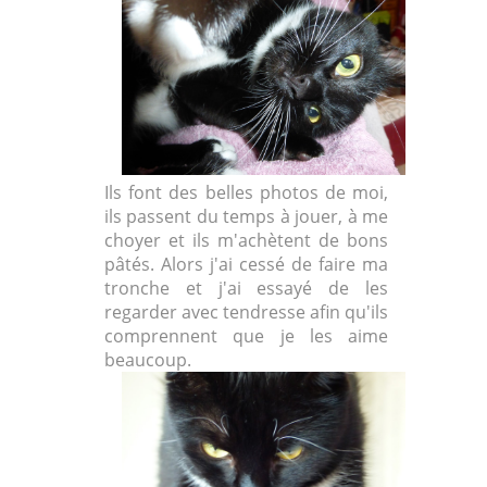
Ils font des belles photos de moi,
ils passent du temps à jouer, à me
choyer et ils m'achètent de bons
pâtés. Alors j'ai cessé de faire ma
tronche et j'ai essayé de les
regarder avec tendresse afin qu'ils
comprennent que je les aime
beaucoup.